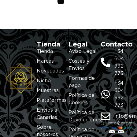
Tienda
Legal
Contacto
Tienda
Aviso Legal
+34
604
Marcas
Costes y
992
Envíos
Novedades
773
Formas de
Nicho
+34
pago
Muestras
604
Política de
992
Plataformas
Cookies
773
Envíos a
Política de
info@em
Canarias
Devoluciones
Sobre
Política de
nosotros