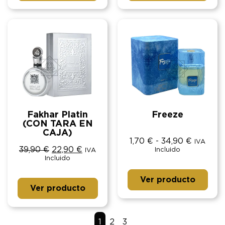
Fakhar Platin
Freeze
(CON TARA EN
CAJA)
1,70
€
-
34,90
€
IVA
39,90
€
22,90
€
Incluido
IVA
Incluido
Ver producto
Ver producto
1
2
3