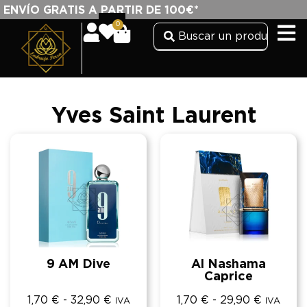
ENVÍO GRATIS A PARTIR DE 100€*
0
Yves Saint Laurent
9 AM Dive
Al Nashama
Caprice
1,70
€
-
32,90
€
1,70
€
-
29,90
€
IVA
IVA