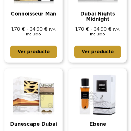
Connoisseur Man
Dubai Nights
Midnight
1,70
€
-
34,90
€
1,70
€
-
34,90
€
IVA
IVA
Incluido
Incluido
Ver producto
Ver producto
Dunescape Dubai
Ebene