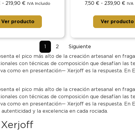
€
-
219,90
€
7,50
€
-
239,90
€
IVA Incluido
IVA 
Ver producto
Ver producto
1
2
Siguiente
senta el pico más alto de la creación artesanal en frag
ionales con técnicas de composición que desafían las t
ativa como en presentación— Xerjoff es la respuesta. En
senta el pico más alto de la creación artesanal en frag
ionales con técnicas de composición que desafían las t
ativa como en presentación— Xerjoff es la respuesta. En
a autenticidad y la excelencia en cada rociada.
Xerjoff