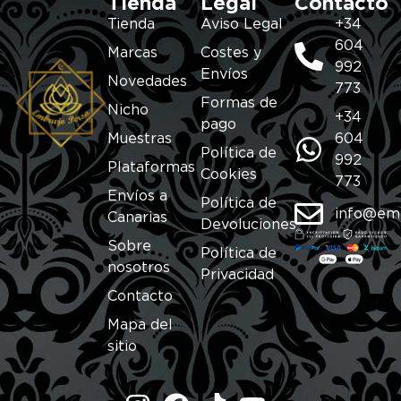
Tienda
Legal
Contacto
Tienda
Aviso Legal
+34
604
Marcas
Costes y
992
Envíos
Novedades
773
Formas de
Nicho
+34
pago
Muestras
604
Política de
992
Plataformas
Cookies
773
Envíos a
Política de
info@em
Canarias
Devoluciones
Sobre
Política de
nosotros
Privacidad
Contacto
Mapa del
sitio