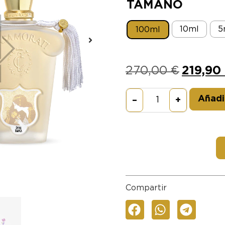
TAMAÑO
10mI
5
100mI
270,00
€
219,90
Añadir
–
+
Compartir