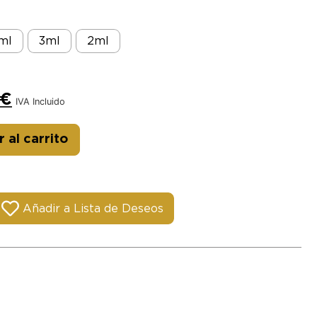
mI
3mI
2mI
€
IVA Incluido
Alternative:
 al carrito
Añadir a Lista de Deseos