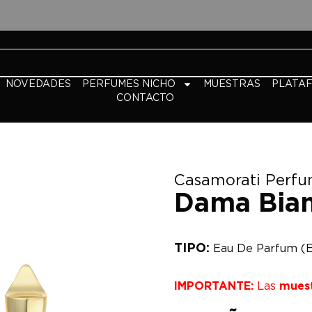
NOVEDADES
PERFUMES NICHO
MUESTRAS
PLATA
CONTACTO
Casamorati Perf
Dama Bia
TIPO:
Eau De Parfum (
IMPORTANTE:
Las
mues