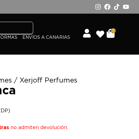
0
FORMAS
ENVÍOS A CANARIAS
umes
/
Xerjoff Perfumes
nca
EDP)
tras
no admiten devolución.