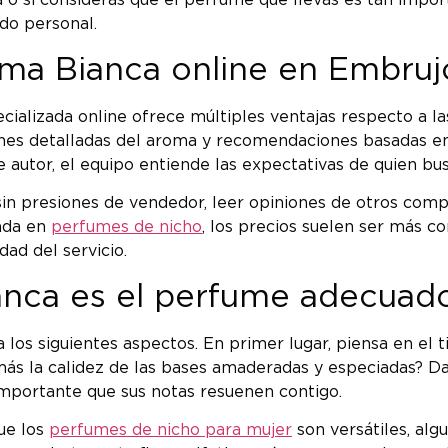
 o si consideras que el perfume que llevas es tan impo
do personal.
ma Bianca online en Embruj
cializada online ofrece múltiples ventajas respecto a l
ones detalladas del aroma y recomendaciones basadas en
 autor, el equipo entiende las expectativas de quien bu
n presiones de vendedor, leer opiniones de otros compra
zada en
perfumes de nicho
, los precios suelen ser más c
idad del servicio.
nca es el perfume adecuado
los siguientes aspectos. En primer lugar, piensa en el t
e más la calidez de las bases amaderadas y especiadas?
 importante que sus notas resuenen contigo.
que los
perfumes de nicho para mujer
son versátiles, al