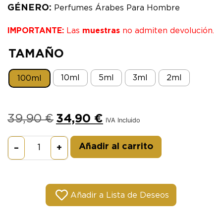
GÉNERO:
Perfumes Árabes Para Hombre
IMPORTANTE:
Las
muestras
no admiten devolución.
TAMAÑO
10ml
5ml
3ml
2ml
100ml
39,90
€
34,90
€
IVA Incluido
Alternative:
Añadir al carrito
–
+
Añadir a Lista de Deseos