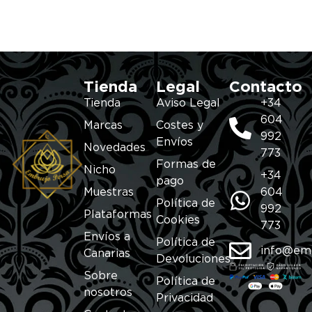
Tienda
Legal
Contacto
Tienda
Aviso Legal
+34
604
Marcas
Costes y
992
Envíos
Novedades
773
Formas de
Nicho
+34
pago
Muestras
604
Política de
992
Plataformas
Cookies
773
Envíos a
Política de
info@em
Canarias
Devoluciones
Sobre
Política de
nosotros
Privacidad