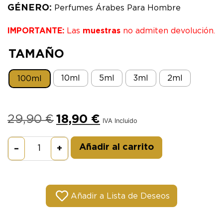
GÉNERO:
Perfumes Árabes Para Hombre
IMPORTANTE:
Las
muestras
no admiten devolución.
TAMAÑO
10ml
5ml
3ml
2ml
100ml
29,90
€
18,90
€
IVA Incluido
Alternative:
Añadir al carrito
–
+
Añadir a Lista de Deseos