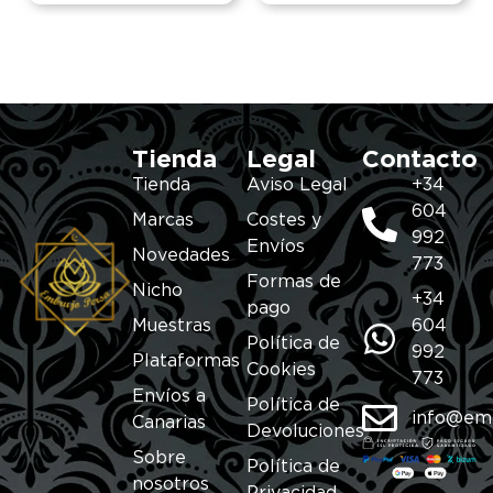
Tienda
Legal
Contacto
Tienda
Aviso Legal
+34
604
Marcas
Costes y
992
Envíos
Novedades
773
Formas de
Nicho
+34
pago
Muestras
604
Política de
992
Plataformas
Cookies
773
Envíos a
Política de
info@em
Canarias
Devoluciones
Sobre
Política de
nosotros
Privacidad