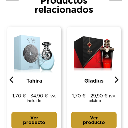
Productos
relacionados
Tahira
Gladius
1,70
€
-
34,90
€
1,70
€
-
29,90
€
IVA
IVA
Incluido
Incluido
Ver
Ver
producto
producto