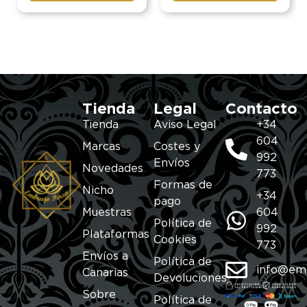
Tienda
Legal
Contacto
Tienda
Aviso Legal
+34
604
Marcas
Costes y
992
Envíos
Novedades
773
Formas de
Nicho
+34
pago
Muestras
604
Política de
992
Plataformas
Cookies
773
Envíos a
Política de
info@em
Canarias
Devoluciones
Sobre
Política de