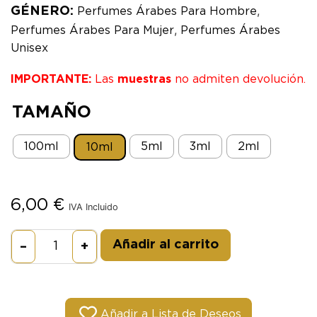
,
GÉNERO:
Perfumes Árabes Para Hombre
,
Perfumes Árabes Para Mujer
Perfumes Árabes
Unisex
IMPORTANTE:
Las
muestras
no admiten devolución.
TAMAÑO
100ml
5ml
3ml
2ml
10ml
6,00
€
IVA Incluido
Alternative:
Añadir al carrito
–
+
Añadir a Lista de Deseos