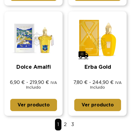
Dolce Amalfi
Erba Gold
6,90
€
-
219,90
€
7,80
€
-
244,90
€
IVA
IVA
Incluido
Incluido
Ver producto
Ver producto
1
2
3