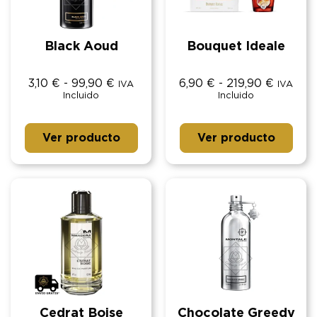
Black Aoud
Bouquet Ideale
3,10
€
-
99,90
€
6,90
€
-
219,90
€
IVA
IVA
Incluido
Incluido
Ver producto
Ver producto
Cedrat Boise
Chocolate Greedy