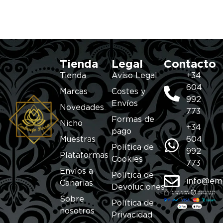
Tienda
Legal
Contacto
Tienda
Aviso Legal
+34
604
Marcas
Costes y
992
Envíos
Novedades
773
Formas de
Nicho
+34
pago
Muestras
604
Política de
992
Plataformas
Cookies
773
Envíos a
Política de
info@em
Canarias
Devoluciones
Sobre
Política de
nosotros
Privacidad