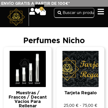
ENVÍO GRATIS A PARTIR DE 100€*
0
Perfumes Nicho
Muestras /
Tarjeta Regalo
Frascos / Decant
Vacíos Para
25,00
€
-
75,00
€
Rellenar