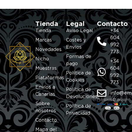
Tienda
Legal
Contacto
Tienda
Aviso Legal
+34
604
Marcas
Costes y
992
Envíos
Novedades
773
Formas de
Nicho
+34
pago
Muestras
604
Política de
992
Plataformas
Cookies
773
Envíos a
Política de
info@em
Canarias
Devoluciones
Sobre
Política de
nosotros
Privacidad
Contacto
Mapa del