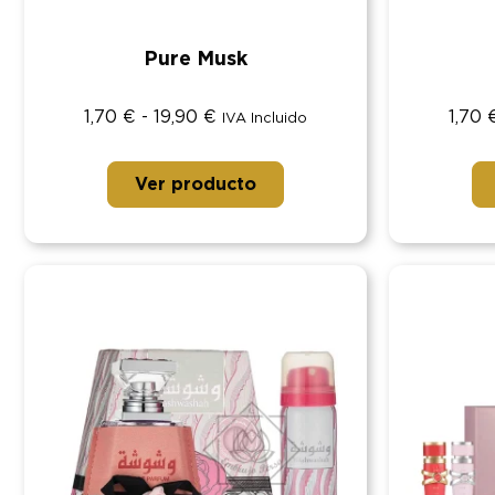
Pure Musk
1,70
€
-
19,90
€
1,70
IVA Incluido
Ver producto