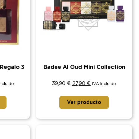
 Regalo 3
Badee Al Oud Mini Collection
39,90
€
27,90
€
Incluido
IVA Incluido
Ver producto