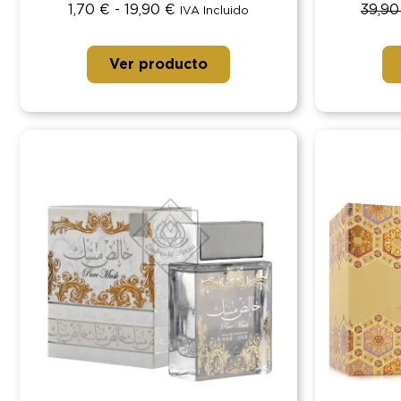
1,70
€
-
19,90
€
39,9
IVA Incluido
Ver producto