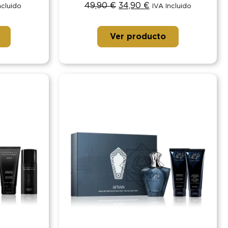
49,90
€
34,90
€
ncluido
IVA Incluido
Ver producto