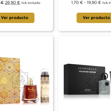
0
€
26,90
€
1,70
€
-
19,90
€
IVA Incluido
IVA I
Ver producto
Ver producto