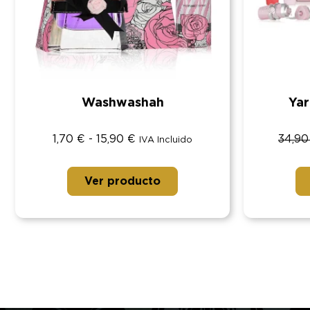
Washwashah
Yar
1,70
€
-
15,90
€
34,9
IVA Incluido
Ver producto