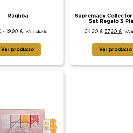
Raghba
Supremacy Collectors
Set Regalo 3 Pi
€
-
19,90
€
64,90
€
57,90
€
IVA Incluido
IVA 
Ver producto
Ver producto