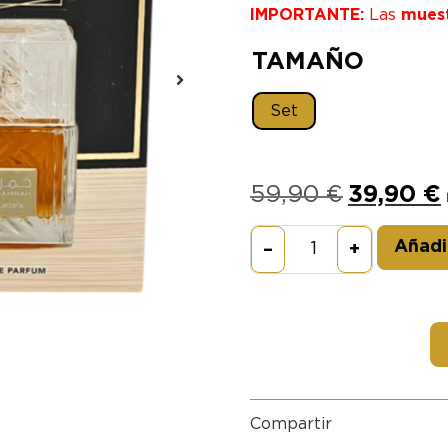
IMPORTANTE:
Las
mues
TAMAÑO
Set
59,90
€
39,90
€
Añadir
–
+
Compartir