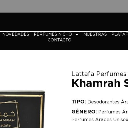
NOVEDADES
PERFUMES NICHO
MUESTRAS
PLATA
CONTACTO
Lattafa Perfumes
Khamrah S
TIPO:
Desodorantes Ár
GÉNERO:
Perfumes Ár
Perfumes Árabes Unise