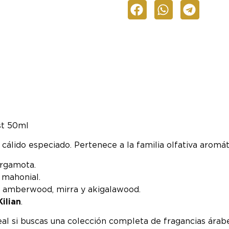
st 50ml
cálido especiado. Pertenece a la familia olfativa aromát
ergamota.
 mahonial.
í, amberwood, mirra y akigalawood.
ilian
.
eal si buscas una colección completa de fragancias árabe