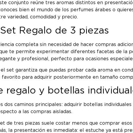
 Este conjunto reúne tres aromas distintos en presentaci
 conoces bien el mundo de los perfumes árabes o quier
ntre variedad, comodidad y precio.
Set Regalo de 3 piezas
iencia completa sin necesidad de hacer compras adicion
que te permite experimentar diferentes facetas de la 
egante y profesional, perfecto para ocasiones especiales
el set garantiza que puedas probar cada aroma en condic
s tu favorito para adquirir posteriormente en tamaño comp
 regalo y botellas individua
dos caminos principales: adquirir botellas individuale
specto a las compras aisladas.
 set de tres piezas suele costar menos que comprar esos 
, la presentación es inmediata: el estuche ya está prep