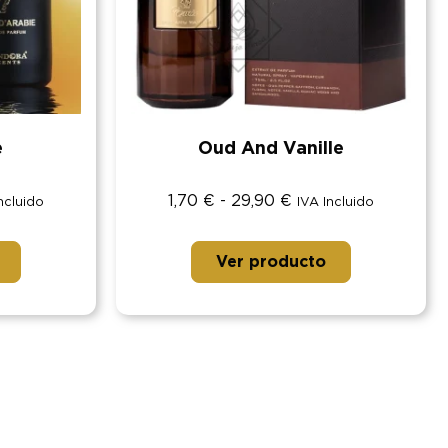
e
Oud And Vanille
1,70
€
-
29,90
€
ncluido
IVA Incluido
Ver producto