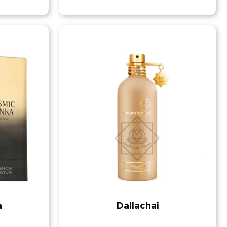
a
Dallachai