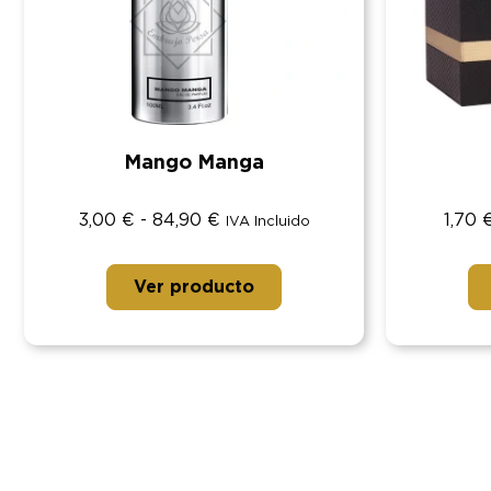
Mango Manga
3,00
€
-
84,90
€
1,70
IVA Incluido
Ver producto