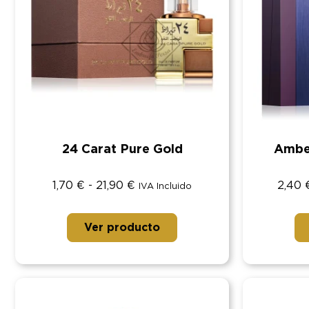
24 Carat Pure Gold
Ambe
1,70
€
-
21,90
€
2,40
IVA Incluido
Ver producto