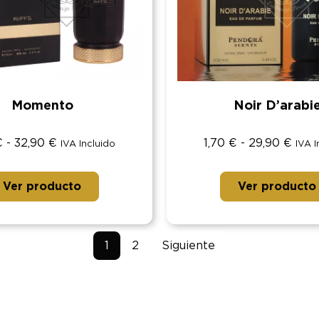
Momento
Noir D’arabi
€
-
32,90
€
1,70
€
-
29,90
€
IVA Incluido
IVA I
Ver producto
Ver producto
1
2
Siguiente