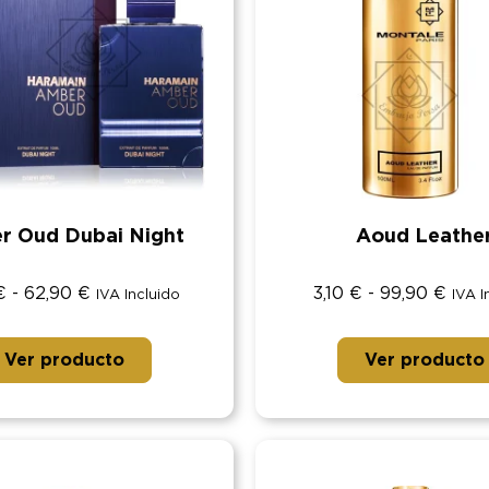
r Oud Dubai Night
Aoud Leathe
€
-
62,90
€
3,10
€
-
99,90
€
IVA Incluido
IVA I
Ver producto
Ver producto