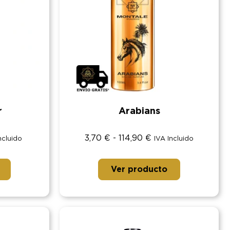
r
Arabians
3,70
€
-
114,90
€
ncluido
IVA Incluido
Ver producto