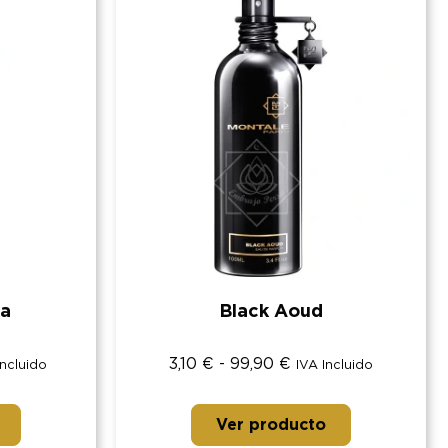
ka
Black Aoud
3,10
€
-
99,90
€
Incluido
IVA Incluido
Ver producto