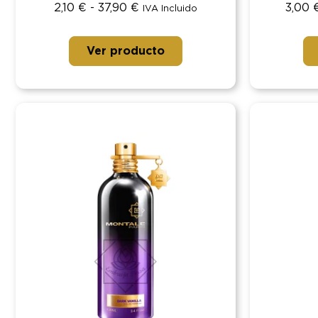
2,10
€
-
37,90
€
3,00
IVA Incluido
Ver producto