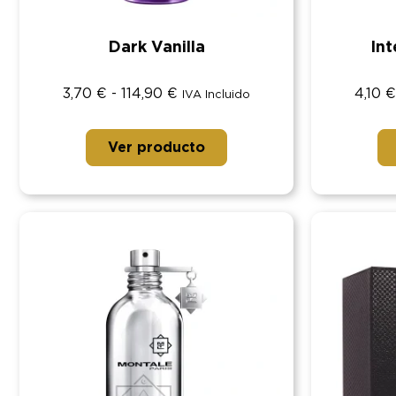
Dark Vanilla
In
3,70
€
-
114,90
€
4,10
€
IVA Incluido
Ver producto