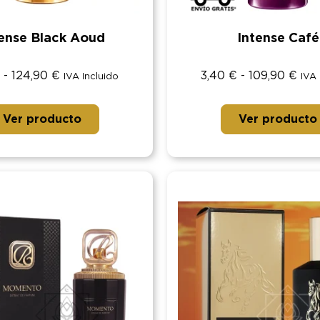
tense Black Aoud
Intense Café
-
124,90
€
3,40
€
-
109,90
€
IVA Incluido
IVA 
Ver producto
Ver producto