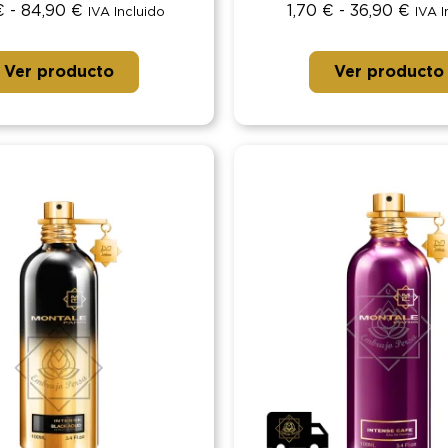
€
-
84,90
€
1,70
€
-
36,90
€
IVA Incluido
IVA I
Ver producto
Ver producto