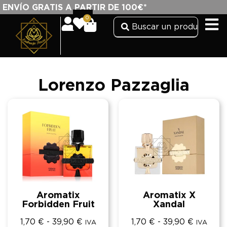
ENVÍO GRATIS A PARTIR DE 100€*
0
Lorenzo Pazzaglia
Aromatix
Aromatix X
Forbidden Fruit
Xandal
1,70
€
-
39,90
€
1,70
€
-
39,90
€
IVA
IVA