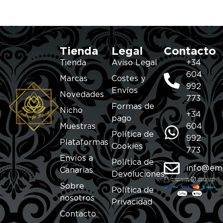
Tienda
Legal
Contacto
Tienda
Aviso Legal
+34
604
Marcas
Costes y
992
Envíos
Novedades
773
Formas de
Nicho
+34
pago
Muestras
604
Política de
992
Plataformas
Cookies
773
Envíos a
Política de
info@em
Canarias
Devoluciones
Sobre
Política de
nosotros
Privacidad
Contacto