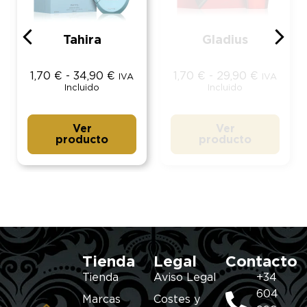
Tahira
Gladius
1,70
€
-
34,90
€
1,70
€
-
29,90
€
IVA
IVA
Incluido
Incluido
Ver
Ver
producto
producto
Tienda
Legal
Contacto
Tienda
Aviso Legal
+34
604
Marcas
Costes y