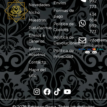
992
Envíos
Novedades
773
Formas de
Nicho
+34
pago
Muestras
604
Política de
992
Plataformas
Cookies
773
Envíos a
Política de
info@em
Canarias
Devoluciones
Sobre
Política de
nosotros
Privacidad
Contacto
Mapa del
sitio
© 2026 Embrujo Persa. Todos los derechos