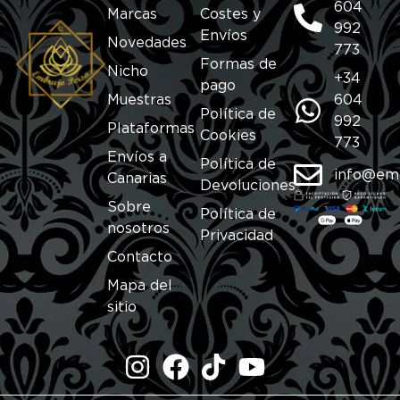
604
Marcas
Costes y
992
Envíos
Novedades
773
Formas de
Nicho
+34
pago
Muestras
604
Política de
992
Plataformas
Cookies
773
Envíos a
Política de
info@em
Canarias
Devoluciones
Sobre
Política de
nosotros
Privacidad
Contacto
Mapa del
sitio