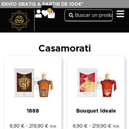
ENVÍO GRATIS A PARTIR DE 100€*
0
Casamorati
1888
Bouquet Ideale
6,90
€
-
219,90
€
6,90
€
-
219,90
€
IVA
IVA