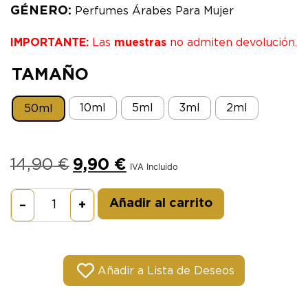
GÉNERO:
Perfumes Árabes Para Mujer
IMPORTANTE:
Las
muestras
no admiten devolución.
TAMAÑO
10ml
5ml
3ml
2ml
50ml
14,90
€
9,90
€
IVA Incluido
Alternative:
Añadir al carrito
–
+
Añadir a Lista de Deseos