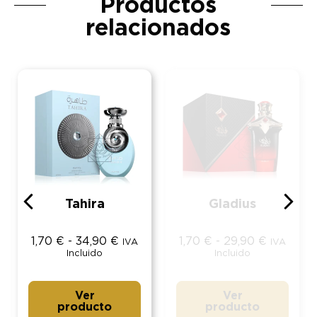
Productos
relacionados
Tahira
Gladius
1,70
€
-
34,90
€
1,70
€
-
29,90
€
IVA
IVA
Incluido
Incluido
Ver
Ver
producto
producto