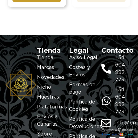
Tienda
Legal
Contacto
Tienda
Aviso Legal
+34
604
Marcas
Costes y
992
Envíos
Novedades
773
Formas de
Nicho
+34
pago
Muestras
604
Política de
992
Plataformas
Cookies
773
Envíos a
Política de
info@em
Canarias
Devoluciones
Sobre
Política de