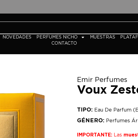
NOVEDADES
PERFUMES NICHO
MUESTRAS
PLATA
CONTACTO
Emir Perfumes
Voux Zest
TIPO:
Eau De Parfum (
GÉNERO:
Perfumes Ár
IMPORTANTE:
Las
mues