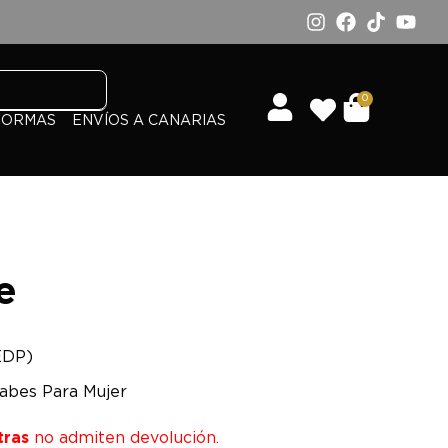
0
FORMAS
ENVÍOS A CANARIAS
e
EDP)
abes Para Mujer
tras
no admiten devolución.