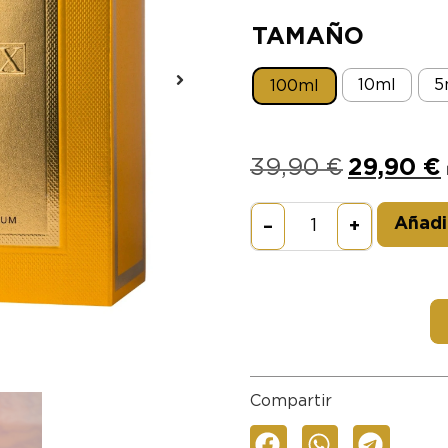
TAMAÑO
10ml
5
100ml
39,90
€
29,90
€
Añadir
–
+
Compartir