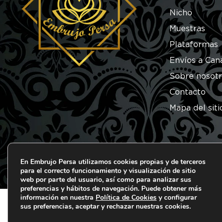
Nicho
Muestras
Plataformas
Envíos a Can
Sobre nosot
Contacto
Mapa del siti
En Embrujo Persa utilizamos cookies propias y de terceros
para el correcto funcionamiento y visualización de sitio
© 2026 Embrujo Persa. Todos los derechos reserva
web por parte del usuario, así como para analizar sus
preferencias y hábitos de navegación. Puede obtener más
información en nuestra
Política de Cookies
y configurar
sus preferencias, aceptar y rechazar nuestras cookies.