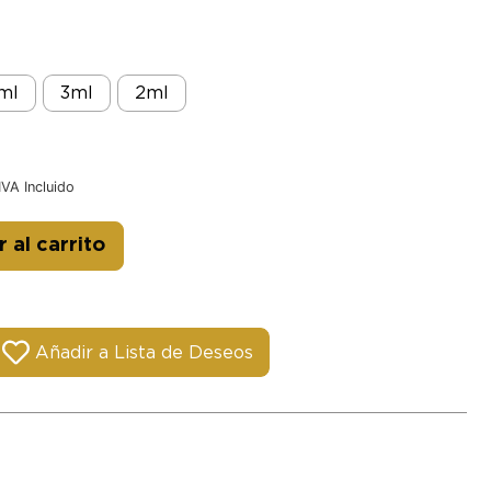
ml
3ml
2ml
IVA Incluido
Alternative:
 al carrito
Añadir a Lista de Deseos