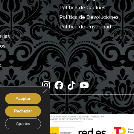
Política de Cookies
Política de Devoluciones
Política de Privacidad
arias
ros
o
Cerrar el banner de cookies RGPD
Aceptar
dos.
Rechazar
Ajustes