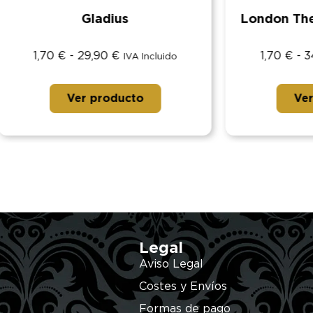
Gladius
London The City Of 
€
-
29,90
€
1,70
€
-
34,90
€
IVA Incluido
IVA I
Ver producto
Ver producto
Legal
Aviso Legal
Costes y Envíos
Formas de pago