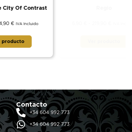
Contrast
Regio
6,90
€
-
219,90
€
ncluido
IVA Incluido
Ver producto
Contacto
+34 604 992 773
+34 604 992 773