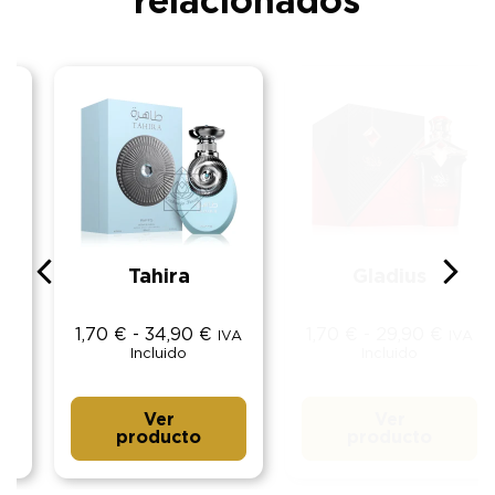
relacionados
Tahira
Gladius
1,70
€
-
34,90
€
1,70
€
-
29,90
€
IVA
IVA
Incluido
Incluido
Ver
Ver
producto
producto