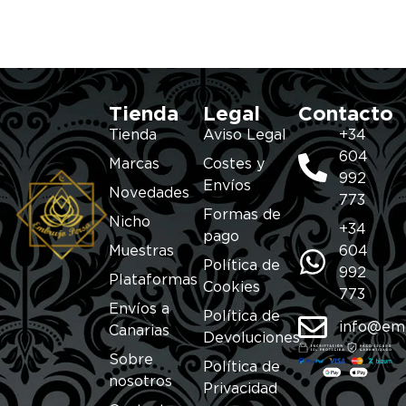
Tienda
Legal
Contacto
Tienda
Aviso Legal
+34
604
Marcas
Costes y
992
Envíos
Novedades
773
Formas de
Nicho
+34
pago
Muestras
604
Política de
992
Plataformas
Cookies
773
Envíos a
Política de
info@em
Canarias
Devoluciones
Sobre
Política de
nosotros
Privacidad