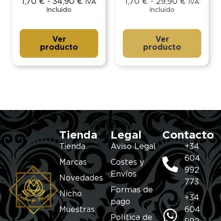
1,70
€
-
34,90
€
1,70
€
-
29,90
€
IVA
IVA
Incluido
Incluido
Ver
Ver
producto
producto
Tienda
Legal
Contacto
Tienda
Aviso Legal
+34
604
Marcas
Costes y
992
Envíos
Novedades
773
Formas de
Nicho
+34
pago
Muestras
604
Política de