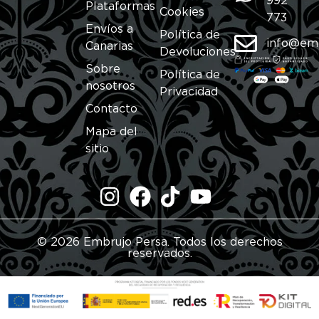
992
Plataformas
Cookies
773
Envíos a
Política de
info@em
Canarias
Devoluciones
Sobre
Política de
nosotros
Privacidad
Contacto
Mapa del
sitio
© 2026 Embrujo Persa. Todos los derechos
reservados.