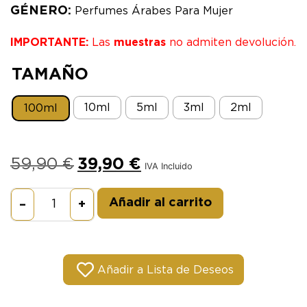
GÉNERO:
Perfumes Árabes Para Mujer
IMPORTANTE:
Las
muestras
no admiten devolución.
TAMAÑO
10ml
5ml
3ml
2ml
100ml
59,90
€
39,90
€
IVA Incluido
Alternative:
Añadir al carrito
–
+
Añadir a Lista de Deseos