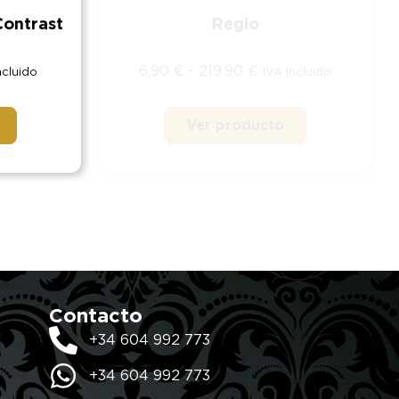
Contrast
Regio
6,90
€
-
219,90
€
ncluido
IVA Incluido
Ver producto
Contacto
+34 604 992 773
+34 604 992 773