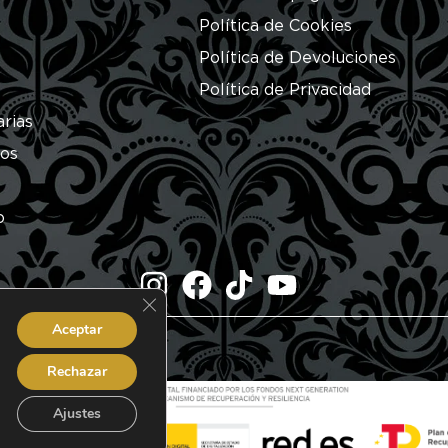
Política de Cookies
Política de Devoluciones
Política de Privacidad
arias
ros
o
Cerrar el banner de cookies RGPD
Aceptar
dos.
Rechazar
Ajustes