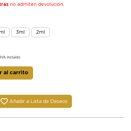
tras
no admiten devolución.
ml
3ml
2ml
IVA Incluido
Alternative:
 al carrito
Añadir a Lista de Deseos