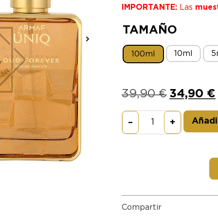
IMPORTANTE:
Las
mues
TAMAÑO
10ml
5
100ml
39,90
€
34,90
€
Añadir
–
+
Compartir