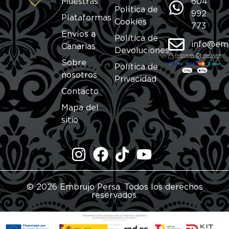
Muestras
604
Política de
992
Plataformas
Cookies
773
Envíos a
Política de
info@em
Canarias
Devoluciones
Sobre
Política de
nosotros
Privacidad
Contacto
Mapa del
sitio
© 2026 Embrujo Persa. Todos los derechos
reservados.