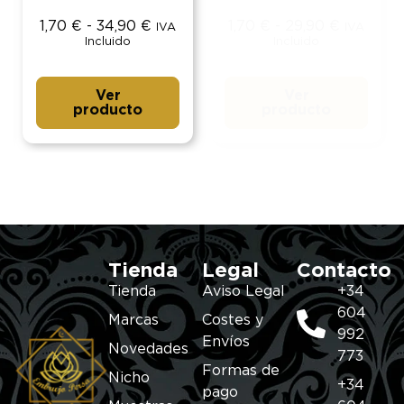
1,70
€
-
34,90
€
1,70
€
-
29,90
€
IVA
IVA
Incluido
Incluido
Ver
Ver
producto
producto
Tienda
Legal
Contacto
Tienda
Aviso Legal
+34
604
Marcas
Costes y
992
Envíos
Novedades
773
Formas de
Nicho
+34
pago