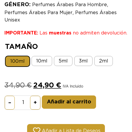
,
GÉNERO:
Perfumes Árabes Para Hombre
,
Perfumes Árabes Para Mujer
Perfumes Árabes
Unisex
IMPORTANTE:
Las
muestras
no admiten devolución.
TAMAÑO
10ml
5ml
3ml
2ml
100ml
34,90
€
24,90
€
IVA Incluido
Alternative:
Añadir al carrito
–
+
Añadir a Lista de Deseos