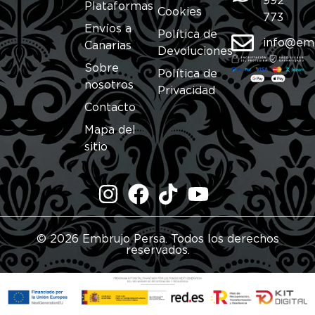
992
Plataformas
Cookies
773
Envíos a
Política de
info@em
Canarias
Devoluciones
Sobre
Política de
nosotros
Privacidad
Contacto
Mapa del
sitio
© 2026 Embrujo Persa. Todos los derechos
reservados.