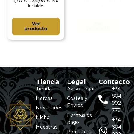
1,70
€
-
34,90
€
1,70
€
-
29,90
€
IVA
IVA
Incluido
Incluido
Ver
Ver
producto
producto
Tienda
Legal
Contacto
Tienda
Aviso Legal
+34
604
Marcas
Costes y
992
Envíos
Novedades
773
Formas de
Nicho
+34
pago
Muestras
604
Política de