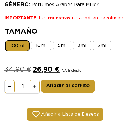
GÉNERO:
Perfumes Árabes Para Mujer
IMPORTANTE:
Las
muestras
no admiten devolución.
TAMAÑO
10ml
5ml
3ml
2ml
100ml
34,90
€
26,90
€
IVA Incluido
Alternative:
Añadir al carrito
–
+
Añadir a Lista de Deseos