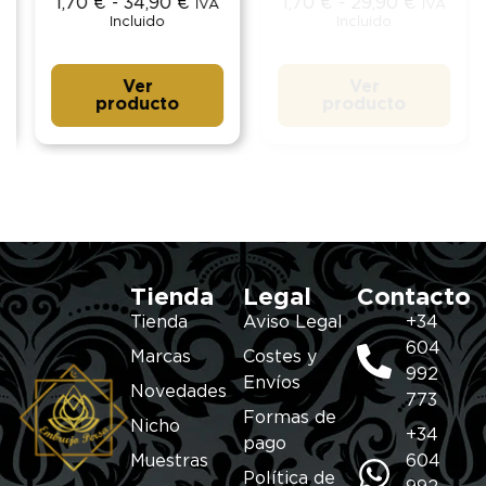
1,70
€
-
34,90
€
1,70
€
-
29,90
€
IVA
IVA
Incluido
Incluido
Ver
Ver
producto
producto
Tienda
Legal
Contacto
Tienda
Aviso Legal
+34
604
Marcas
Costes y
992
Envíos
Novedades
773
Formas de
Nicho
+34
pago
Muestras
604
Política de