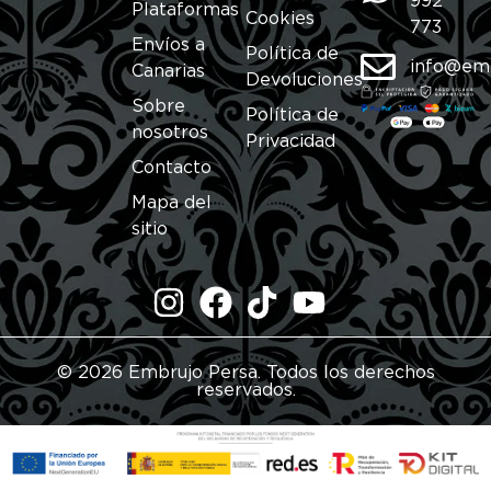
992
Plataformas
Cookies
773
Envíos a
Política de
info@em
Canarias
Devoluciones
Sobre
Política de
nosotros
Privacidad
Contacto
Mapa del
sitio
© 2026 Embrujo Persa. Todos los derechos
reservados.