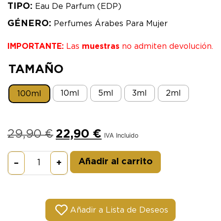
TIPO:
Eau De Parfum (EDP)
GÉNERO:
Perfumes Árabes Para Mujer
IMPORTANTE:
Las
muestras
no admiten devolución.
TAMAÑO
10ml
5ml
3ml
2ml
100ml
29,90
€
22,90
€
IVA Incluido
Alternative:
Añadir al carrito
–
+
Añadir a Lista de Deseos