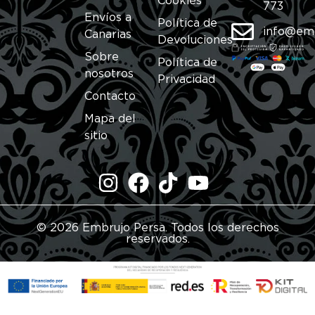
Cookies
773
Envíos a
Política de
info@em
Canarias
Devoluciones
Sobre
Política de
nosotros
Privacidad
Contacto
Mapa del
sitio
© 2026 Embrujo Persa. Todos los derechos
reservados.