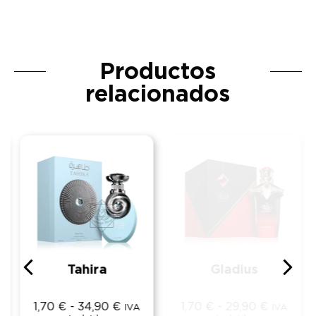
Productos
relacionados
Tahira
Gladius
1,70
€
-
34,90
€
1,70
€
-
29,90
€
IVA
IVA