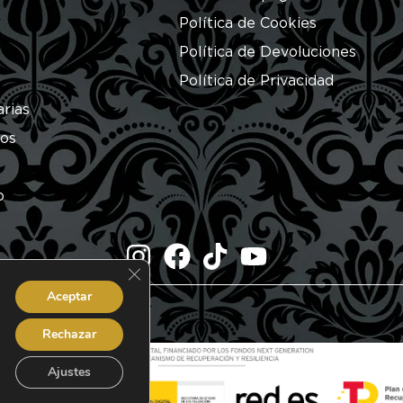
Política de Cookies
Política de Devoluciones
Política de Privacidad
arias
ros
o
Cerrar el banner de cookies RGPD
Aceptar
dos.
Rechazar
Ajustes