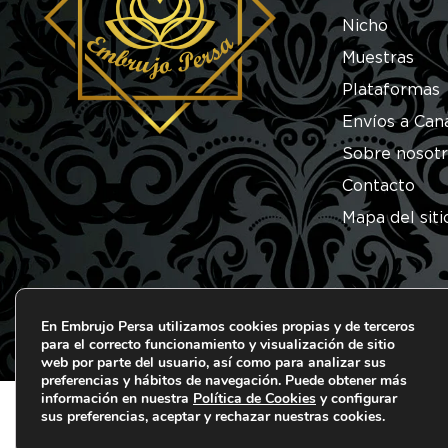
Nicho
Muestras
Plataformas
Envíos a Can
Sobre nosot
Contacto
Mapa del siti
En Embrujo Persa utilizamos cookies propias y de terceros
para el correcto funcionamiento y visualización de sitio
© 2026 Embrujo Persa. Todos los derechos reserva
web por parte del usuario, así como para analizar sus
preferencias y hábitos de navegación. Puede obtener más
información en nuestra
Política de Cookies
y configurar
sus preferencias, aceptar y rechazar nuestras cookies.