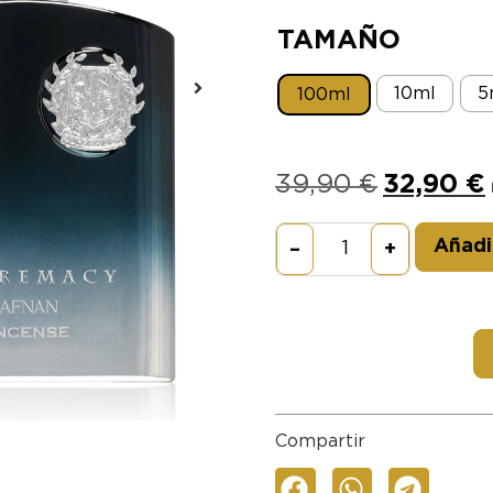
TAMAÑO
10ml
5
100ml
39,90
€
32,90
€
Añadir
–
+
Compartir