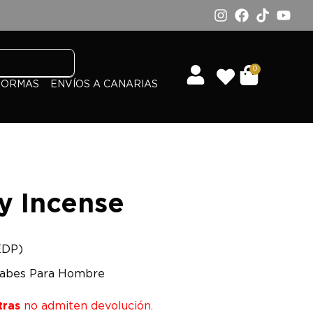
0
FORMAS
ENVÍOS A CANARIAS
y Incense
EDP)
abes Para Hombre
tras
no admiten devolución.