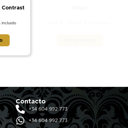
Contrast
Regio
6,90
€
-
219,90
€
ncluido
IVA Incluido
Ver producto
Contacto
+34 604 992 773
+34 604 992 773