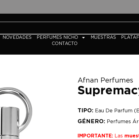
NOVEDADES
PERFUMES NICHO
MUESTRAS
PLATA
CONTACTO
Afnan Perfumes
Supremac
TIPO:
Eau De Parfum (
GÉNERO:
Perfumes Ár
IMPORTANTE:
Las
mues