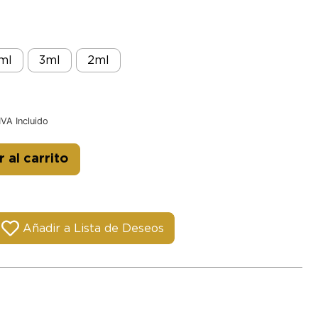
ml
3ml
2ml
IVA Incluido
Alternative:
 al carrito
Añadir a Lista de Deseos