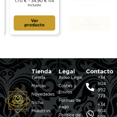
1,70
€
-
34,90
€
1,70
€
-
29,90
€
IVA
IVA
Incluido
Incluido
Ver
Ver
producto
producto
Tienda
Legal
Contacto
Tienda
Aviso Legal
+34
604
Marcas
Costes y
992
Envíos
Novedades
773
Formas de
Nicho
+34
pago
Muestras
604
Política de