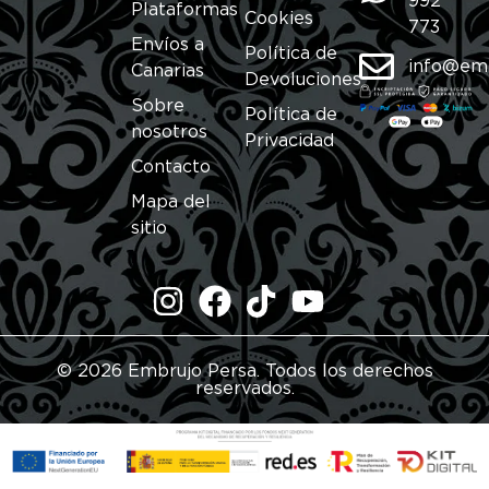
992
Plataformas
Cookies
773
Envíos a
Política de
info@em
Canarias
Devoluciones
Sobre
Política de
nosotros
Privacidad
Contacto
Mapa del
sitio
© 2026 Embrujo Persa. Todos los derechos
reservados.