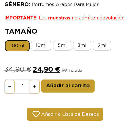
GÉNERO:
Perfumes Árabes Para Mujer
IMPORTANTE:
Las
muestras
no admiten devolución.
TAMAÑO
10ml
5ml
3ml
2ml
100ml
34,90
€
24,90
€
IVA Incluido
Alternative:
Añadir al carrito
–
+
Añadir a Lista de Deseos