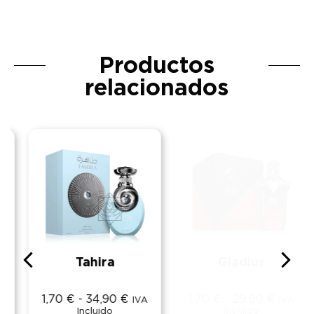
Productos
relacionados
Tahira
Gladius
1,70
€
-
34,90
€
1,70
€
-
29,90
€
IVA
IVA
Incluido
Incluido