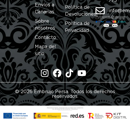
773
Envíos a
Política de
info@em
Canarias
Devoluciones
Sobre
Política de
nosotros
Privacidad
Contacto
Mapa del
sitio
© 2026 Embrujo Persa. Todos los derechos
reservados.