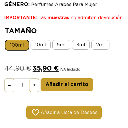
GÉNERO:
Perfumes Árabes Para Mujer
IMPORTANTE:
Las
muestras
no admiten devolución.
TAMAÑO
10ml
5ml
3ml
2ml
100ml
44,90
€
35,90
€
IVA Incluido
Alternative:
Añadir al carrito
–
+
Añadir a Lista de Deseos