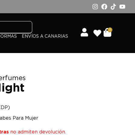
0
FORMAS
ENVÍOS A CANARIAS
erfumes
Night
EDP)
abes Para Mujer
tras
no admiten devolución.