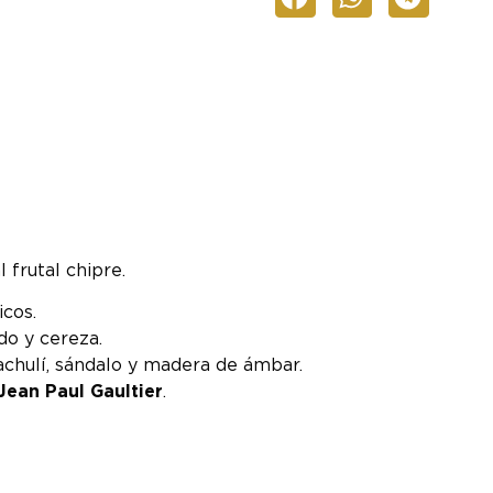
 frutal chipre.
icos.
do y cereza.
pachulí, sándalo y madera de ámbar.
Jean Paul Gaultier
.