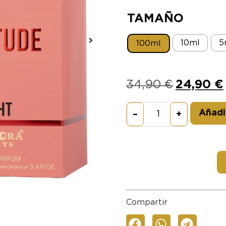
TAMAÑO
10ml
5
100ml
34,90
€
24,90
€
Añadir
–
+
Compartir