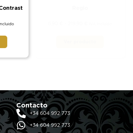
Contrast
Regio
6,90
€
-
219,90
€
ncluido
IVA Incluido
Ver producto
Contacto
+34 604 992 773
+34 604 992 773