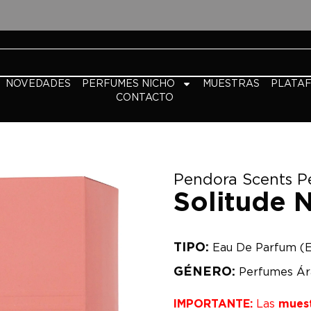
NOVEDADES
PERFUMES NICHO
MUESTRAS
PLATA
CONTACTO
Pendora Scents P
Solitude 
TIPO:
Eau De Parfum (
GÉNERO:
Perfumes Ár
IMPORTANTE:
Las
mues