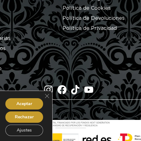
Política de Cookies
Política de Devoluciones
Política de Privacidad
arias
ros
o
Cerrar el banner de cookies RGPD
Aceptar
dos.
Rechazar
Ajustes