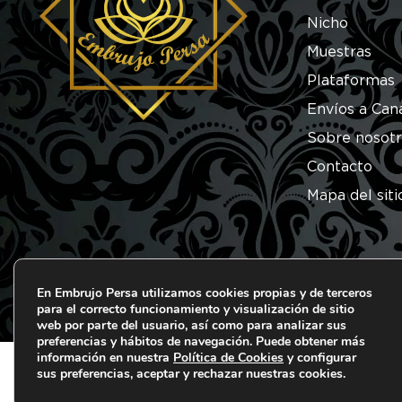
Nicho
Muestras
Plataformas
Envíos a Can
Sobre nosot
Contacto
Mapa del siti
En Embrujo Persa utilizamos cookies propias y de terceros
para el correcto funcionamiento y visualización de sitio
© 2026 Embrujo Persa. Todos los derechos reserva
web por parte del usuario, así como para analizar sus
preferencias y hábitos de navegación. Puede obtener más
información en nuestra
Política de Cookies
y configurar
sus preferencias, aceptar y rechazar nuestras cookies.