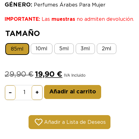
GÉNERO:
Perfumes Árabes Para Mujer
IMPORTANTE:
Las
muestras
no admiten devolución.
TAMAÑO
10ml
5ml
3ml
2ml
85ml
29,90
€
19,90
€
IVA Incluido
Alternative:
Añadir al carrito
–
+
Añadir a Lista de Deseos