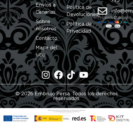
773
Envíos a
Política de
info@em
Canarias
Devoluciones
Sobre
Política de
nosotros
Privacidad
Contacto
Mapa del
sitio
© 2026 Embrujo Persa. Todos los derechos
reservados.