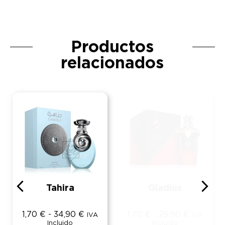
Productos
relacionados
Tahira
Gladius
1,70
€
-
34,90
€
1,70
€
-
29,90
€
IVA
IVA
Incluido
Incluido