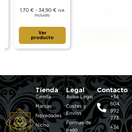
1,70
€
-
34,90
€
1,70
€
-
29,90
€
IVA
IVA
Incluido
Incluido
Ver
Ver
producto
producto
Tienda
Legal
Contacto
Tienda
Aviso Legal
+34
604
Marcas
Costes y
992
Envíos
Novedades
773
Formas de
Nicho
+34
pago