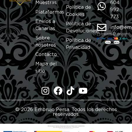
Muestras
604
Política de
992
Plataformas
Cookies
773
Envíos a
Política de
info@em
Canarias
Devoluciones
Sobre
Política de
nosotros
Privacidad
Contacto
Mapa del
sitio
© 2026 Embrujo Persa. Todos los derechos
reservados.