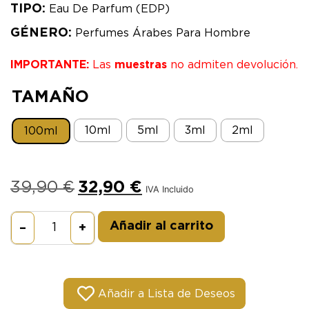
TIPO:
Eau De Parfum (EDP)
GÉNERO:
Perfumes Árabes Para Hombre
IMPORTANTE:
Las
muestras
no admiten devolución.
TAMAÑO
10ml
5ml
3ml
2ml
100ml
39,90
€
32,90
€
IVA Incluido
Alternative:
Añadir al carrito
–
+
Añadir a Lista de Deseos