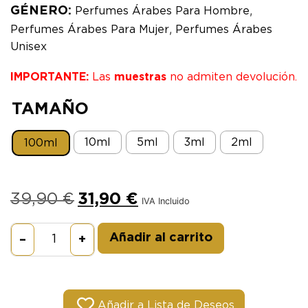
,
GÉNERO:
Perfumes Árabes Para Hombre
,
Perfumes Árabes Para Mujer
Perfumes Árabes
Unisex
IMPORTANTE:
Las
muestras
no admiten devolución.
TAMAÑO
10ml
5ml
3ml
2ml
100ml
39,90
€
31,90
€
IVA Incluido
Alternative:
Añadir al carrito
–
+
Añadir a Lista de Deseos