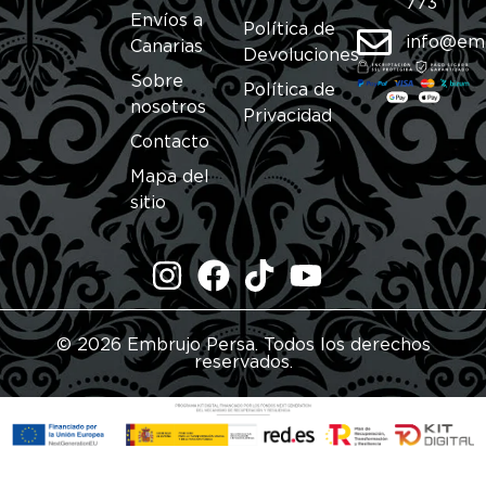
773
Envíos a
Política de
info@em
Canarias
Devoluciones
Sobre
Política de
nosotros
Privacidad
Contacto
Mapa del
sitio
© 2026 Embrujo Persa. Todos los derechos
reservados.