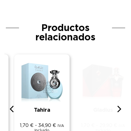
Productos
relacionados
Tahira
Gladius
1,70
€
-
34,90
€
1,70
€
-
29,90
€
IVA
IVA
Incluido
Incluido