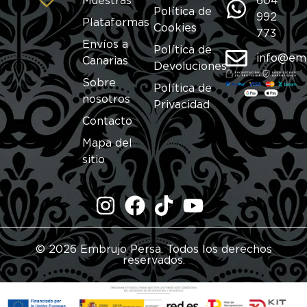
Muestras
604
Política de
992
Plataformas
Cookies
773
Envíos a
Política de
info@em
Canarias
Devoluciones
Sobre
Política de
nosotros
Privacidad
Contacto
Mapa del
sitio
© 2026 Embrujo Persa. Todos los derechos
reservados.