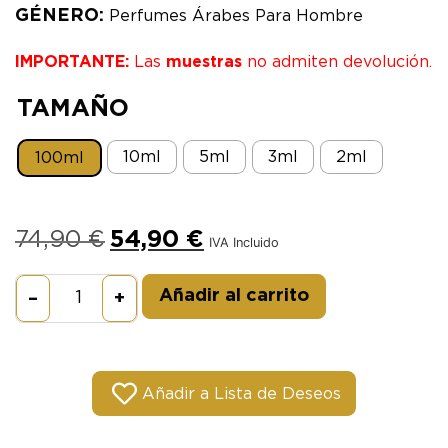
GÉNERO:
Perfumes Árabes Para Hombre
IMPORTANTE:
Las
muestras
no admiten devolución.
TAMAÑO
10ml
5ml
3ml
2ml
100ml
74,90
€
54,90
€
IVA Incluido
Alternative:
Añadir al carrito
–
+
Añadir a Lista de Deseos