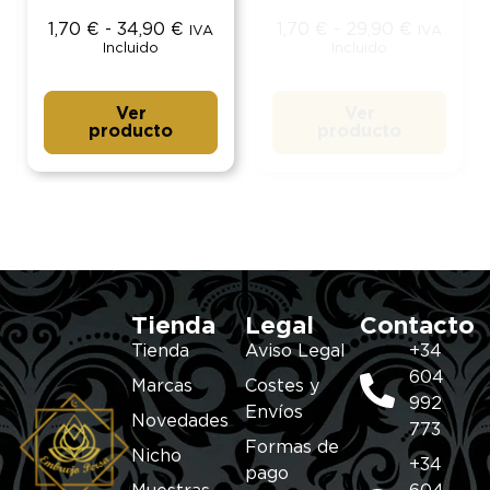
1,70
€
-
34,90
€
1,70
€
-
29,90
€
IVA
IVA
Incluido
Incluido
Ver
Ver
producto
producto
Tienda
Legal
Contacto
Tienda
Aviso Legal
+34
604
Marcas
Costes y
992
Envíos
Novedades
773
Formas de
Nicho
+34
pago