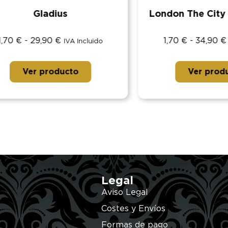
Gladius
London The City Of 
€
-
29,90
€
1,70
€
-
34,90
€
IVA Incluido
IVA I
Ver producto
Ver producto
Legal
Aviso Legal
Costes y Envíos
Formas de pago