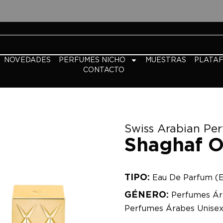
NOVEDADES
PERFUMES NICHO
MUESTRAS
PLATA
CONTACTO
Swiss Arabian Pe
Shaghaf O
TIPO:
Eau De Parfum (
GÉNERO:
Perfumes Ár
Perfumes Árabes Unise