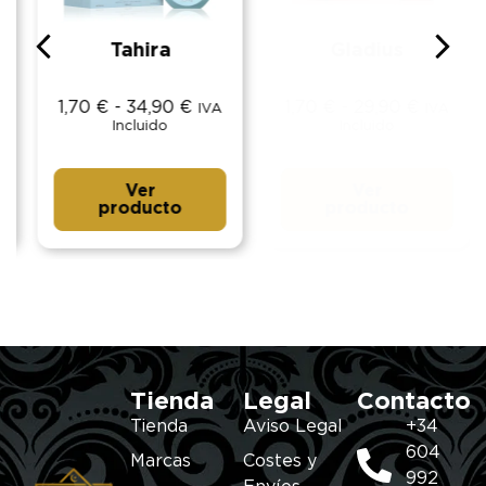
Tahira
Gladius
1,70
€
-
34,90
€
1,70
€
-
29,90
€
IVA
IVA
Incluido
Incluido
Ver
Ver
producto
producto
Tienda
Legal
Contacto
Tienda
Aviso Legal
+34
604
Marcas
Costes y
992