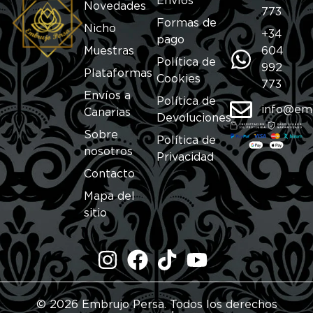
Envíos
Novedades
773
Formas de
Nicho
+34
pago
Muestras
604
Política de
992
Plataformas
Cookies
773
Envíos a
Política de
info@em
Canarias
Devoluciones
Sobre
Política de
nosotros
Privacidad
Contacto
Mapa del
sitio
© 2026 Embrujo Persa. Todos los derechos