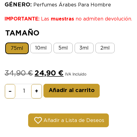
GÉNERO:
Perfumes Árabes Para Hombre
IMPORTANTE:
Las
muestras
no admiten devolución.
TAMAÑO
10ml
5ml
3ml
2ml
75ml
34,90
€
24,90
€
IVA Incluido
Alternative:
Añadir al carrito
–
+
Añadir a Lista de Deseos