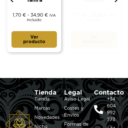
Tahira
Gladius
1,70
€
-
34,90
€
1,70
€
-
29,90
€
IVA
IVA
Incluido
Incluido
Ver
Ver
producto
producto
Tienda
Legal
Contacto
Tienda
Aviso Legal
+34
604
Marcas
Costes y
992
Envíos
Novedades
773
Formas de
Nicho