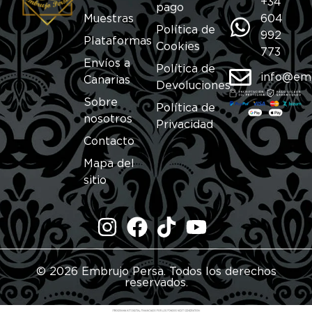
+34
pago
Muestras
604
Política de
992
Plataformas
Cookies
773
Envíos a
Política de
info@em
Canarias
Devoluciones
Sobre
Política de
nosotros
Privacidad
Contacto
Mapa del
sitio
© 2026 Embrujo Persa. Todos los derechos
reservados.