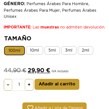
,
GÉNERO:
Perfumes Árabes Para Hombre
,
Perfumes Árabes Para Mujer
Perfumes Árabes
Unisex
IMPORTANTE:
Las
muestras
no admiten devolución.
TAMAÑO
10ml
5ml
3ml
2ml
100ml
44,90
€
29,90
€
IVA Incluido
Alternative:
Añadir al carrito
–
+
Añadir a Lista de Deseos