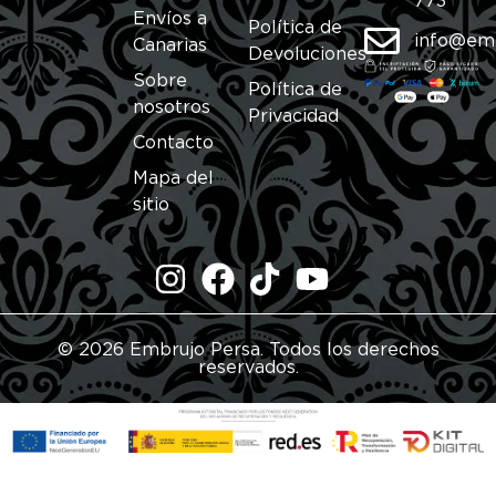
773
Envíos a
Política de
info@em
Canarias
Devoluciones
Sobre
Política de
nosotros
Privacidad
Contacto
Mapa del
sitio
© 2026 Embrujo Persa. Todos los derechos
reservados.