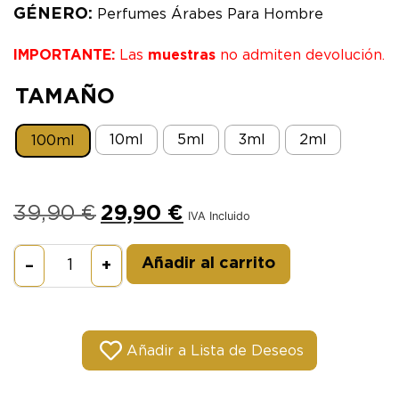
GÉNERO:
Perfumes Árabes Para Hombre
IMPORTANTE:
Las
muestras
no admiten devolución.
TAMAÑO
10ml
5ml
3ml
2ml
100ml
39,90
€
29,90
€
IVA Incluido
Alternative:
Añadir al carrito
–
+
Añadir a Lista de Deseos