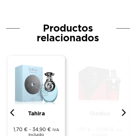
Productos
relacionados
Tahira
Gladius
1,70
€
-
34,90
€
1,70
€
-
29,90
€
IVA
IVA
Incluido
Incluido