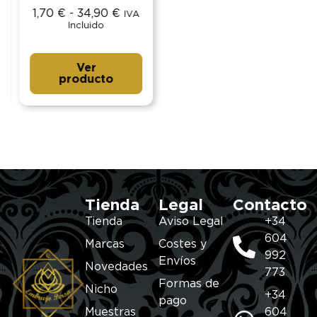
1,70
€
-
34,90
€
1,70
€
-
29,90
€
IVA
IVA
Incluido
Incluido
Ver
Ver
producto
producto
Tienda
Legal
Contacto
Tienda
Aviso Legal
+34
604
Marcas
Costes y
992
Envíos
Novedades
773
Formas de
Nicho
+34
pago
Muestras
604