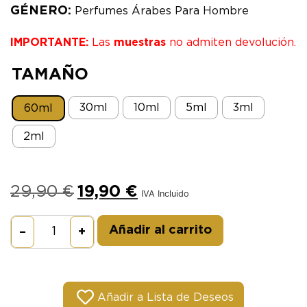
GÉNERO:
Perfumes Árabes Para Hombre
IMPORTANTE:
Las
muestras
no admiten devolución.
TAMAÑO
30ml
10ml
5ml
3ml
60ml
2ml
29,90
€
19,90
€
IVA Incluido
Alternative:
Añadir al carrito
–
+
Añadir a Lista de Deseos