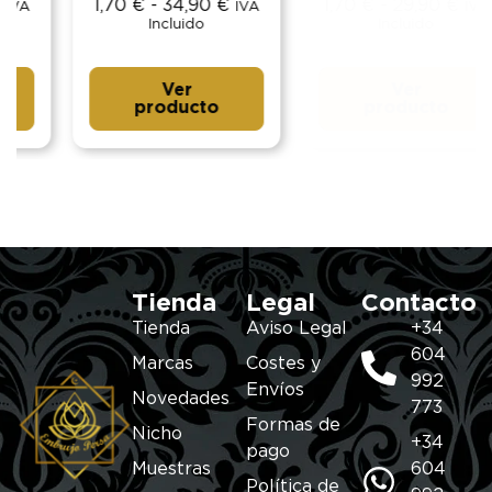
1,70
€
-
34,90
€
1,70
€
-
29,90
€
IVA
IVA
Incluido
Incluido
Ver
Ver
producto
producto
Tienda
Legal
Contacto
Tienda
Aviso Legal
+34
604
Marcas
Costes y
992
Envíos
Novedades
773
Formas de
Nicho
+34
pago
Muestras
604
Política de