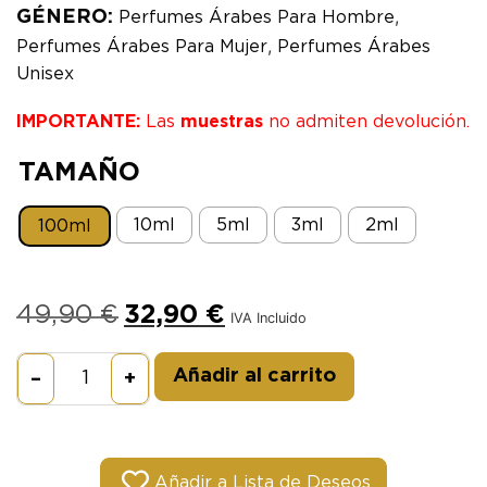
,
GÉNERO:
Perfumes Árabes Para Hombre
,
Perfumes Árabes Para Mujer
Perfumes Árabes
Unisex
IMPORTANTE:
Las
muestras
no admiten devolución.
TAMAÑO
10ml
5ml
3ml
2ml
100ml
49,90
€
32,90
€
IVA Incluido
Alternative:
Añadir al carrito
–
+
Añadir a Lista de Deseos