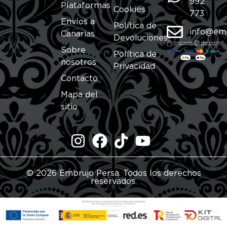
992
Plataformas
Cookies
773
Envíos a
Política de
info@em
Canarias
Devoluciones
Sobre
Política de
nosotros
Privacidad
Contacto
Mapa del
sitio
© 2026 Embrujo Persa. Todos los derechos
reservados.