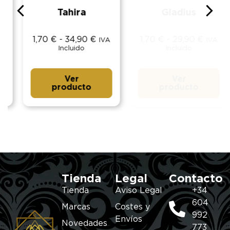
Tahira
Gladius
1,70
€
-
34,90
€
1,70
€
-
29,90
€
IVA
IVA
Incluido
Incluido
Ver
Ver
producto
producto
Tienda
Legal
Contacto
Tienda
Aviso Legal
+34
604
Marcas
Costes y
992
Envíos
Novedades
773