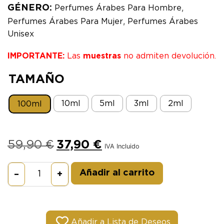
,
GÉNERO:
Perfumes Árabes Para Hombre
,
Perfumes Árabes Para Mujer
Perfumes Árabes
Unisex
IMPORTANTE:
Las
muestras
no admiten devolución.
TAMAÑO
10ml
5ml
3ml
2ml
100ml
59,90
€
37,90
€
IVA Incluido
Alternative:
Añadir al carrito
–
+
Añadir a Lista de Deseos