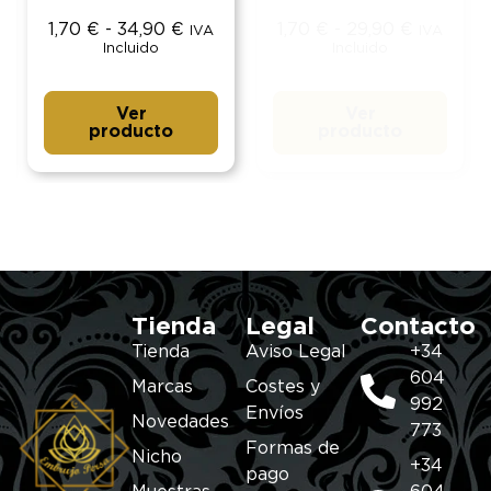
1,70
€
-
34,90
€
1,70
€
-
29,90
€
IVA
IVA
Incluido
Incluido
Ver
Ver
producto
producto
Tienda
Legal
Contacto
Tienda
Aviso Legal
+34
604
Marcas
Costes y
992
Envíos
Novedades
773
Formas de
Nicho
+34
pago