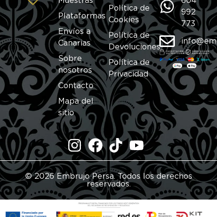
Muestras
604
Política de
992
Plataformas
Cookies
773
Envíos a
Política de
info@em
Canarias
Devoluciones
Sobre
Política de
nosotros
Privacidad
Contacto
Mapa del
sitio
© 2026 Embrujo Persa. Todos los derechos
reservados.