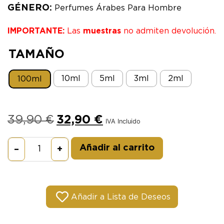
GÉNERO:
Perfumes Árabes Para Hombre
IMPORTANTE:
Las
muestras
no admiten devolución.
TAMAÑO
10ml
5ml
3ml
2ml
100ml
39,90
€
32,90
€
IVA Incluido
Alternative:
Añadir al carrito
–
+
Añadir a Lista de Deseos