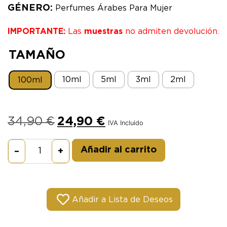
GÉNERO:
Perfumes Árabes Para Mujer
IMPORTANTE:
Las
muestras
no admiten devolución.
TAMAÑO
10ml
5ml
3ml
2ml
100ml
34,90
€
24,90
€
IVA Incluido
Alternative:
Añadir al carrito
–
+
Añadir a Lista de Deseos