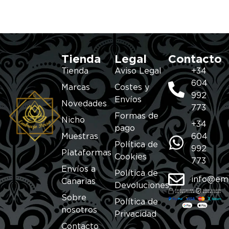
Tienda
Legal
Contacto
Tienda
Aviso Legal
+34
604
Marcas
Costes y
992
Envíos
Novedades
773
Formas de
Nicho
+34
pago
Muestras
604
Política de
992
Plataformas
Cookies
773
Envíos a
Política de
info@em
Canarias
Devoluciones
Sobre
Política de
nosotros
Privacidad
Contacto