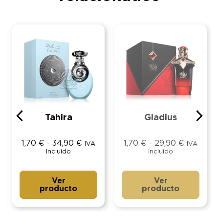
Tahira
Gladius
1,70
€
-
34,90
€
1,70
€
-
29,90
€
IVA
IVA
Incluido
Incluido
Ver
Ver
producto
producto