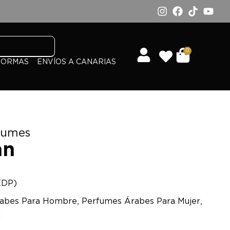
0
FORMAS
ENVÍOS A CANARIAS
rfumes
an
EDP)
,
,
abes Para Hombre
Perfumes Árabes Para Mujer
x