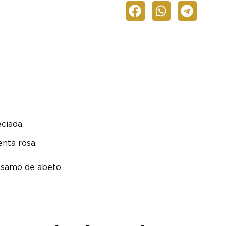
ciada.
enta rosa.
álsamo de abeto.