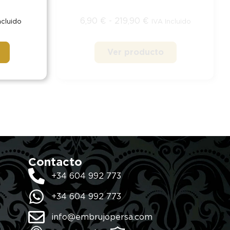
6,90
€
-
219,90
€
ncluido
IVA Incluido
Ver producto
Contacto
+34 604 992 773
+34 604 992 773
info@embrujopersa.com