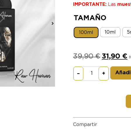
IMPORTANTE:
Las
mues
TAMAÑO
10ml
5
100ml
39,90
€
31,90
€
I
Añadir
–
+
Compartir