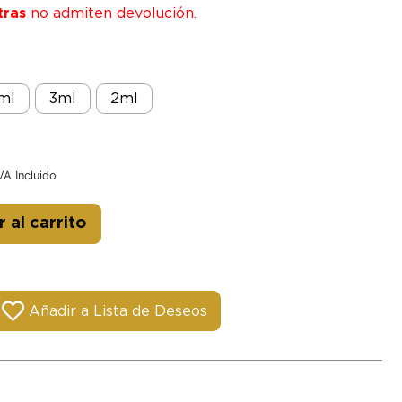
tras
no admiten devolución.
ml
3ml
2ml
VA Incluido
Alternative:
 al carrito
Añadir a Lista de Deseos