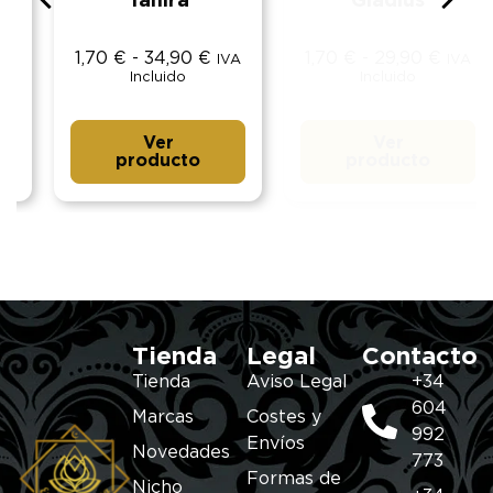
Tahira
Gladius
1,70
€
-
34,90
€
1,70
€
-
29,90
€
IVA
IVA
Incluido
Incluido
Ver
Ver
producto
producto
Tienda
Legal
Contacto
Tienda
Aviso Legal
+34
604
Marcas
Costes y
992
Envíos
Novedades
773
Formas de
Nicho