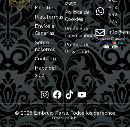
+34
pago
Muestras
604
Política de
992
Plataformas
Cookies
773
Envíos a
Política de
info@em
Canarias
Devoluciones
Sobre
Política de
nosotros
Privacidad
Contacto
Mapa del
sitio
© 2026 Embrujo Persa. Todos los derechos
reservados.