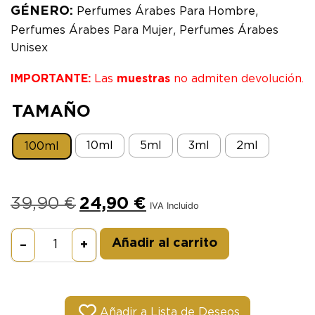
,
GÉNERO:
Perfumes Árabes Para Hombre
,
Perfumes Árabes Para Mujer
Perfumes Árabes
Unisex
IMPORTANTE:
Las
muestras
no admiten devolución.
TAMAÑO
10ml
5ml
3ml
2ml
100ml
39,90
€
24,90
€
IVA Incluido
Alternative:
Añadir al carrito
–
+
Añadir a Lista de Deseos