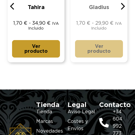
Tahira
Gladius
1,70
€
-
34,90
€
1,70
€
-
29,90
€
IVA
IVA
Incluido
Incluido
Ver
Ver
producto
producto
Tienda
Legal
Contacto
Tienda
Aviso Legal
+34
604
Marcas
Costes y
992
Envíos
Novedades
773