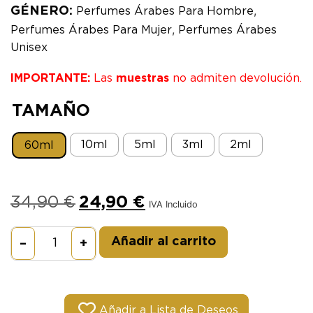
,
GÉNERO:
Perfumes Árabes Para Hombre
,
Perfumes Árabes Para Mujer
Perfumes Árabes
Unisex
IMPORTANTE:
Las
muestras
no admiten devolución.
TAMAÑO
10ml
5ml
3ml
2ml
60ml
34,90
€
24,90
€
IVA Incluido
Alternative:
Añadir al carrito
–
+
Añadir a Lista de Deseos