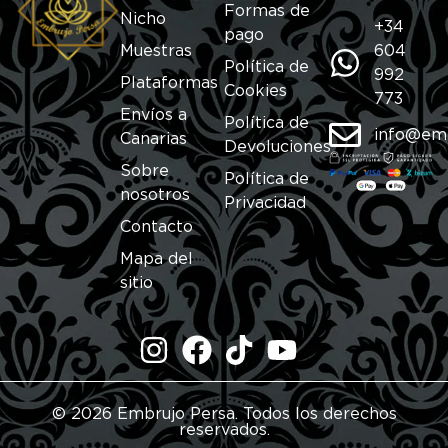
Formas de
Nicho
+34
pago
Muestras
604
Política de
992
Plataformas
Cookies
773
Envíos a
Política de
info@em
Canarias
Devoluciones
Sobre
Política de
nosotros
Privacidad
Contacto
Mapa del
sitio
© 2026 Embrujo Persa. Todos los derechos
reservados.