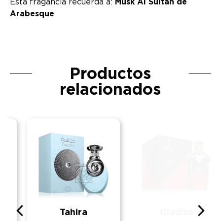
Esta fragancia recuerda a:
Musk Al Sultan de
Arabesque
.
Productos
relacionados
Tahira
Gladius