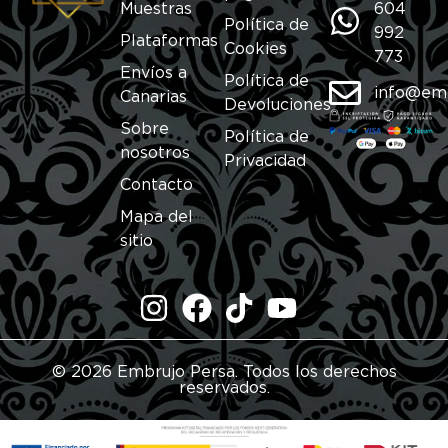
Muestras
604
Política de
992
Plataformas
Cookies
773
Envíos a
Política de
info@em
Canarias
Devoluciones
Sobre
Política de
nosotros
Privacidad
Contacto
Mapa del
sitio
© 2026 Embrujo Persa. Todos los derechos
reservados.