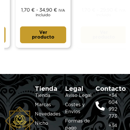
1,70
€
-
34,90
€
1,70
€
-
29,90
€
IVA
IVA
Incluido
Incluido
Ver
Ver
producto
producto
Tienda
Legal
Contacto
Tienda
Aviso Legal
+34
604
Marcas
Costes y
992
Envíos
Novedades
773
Formas de
Nicho
+34
pago