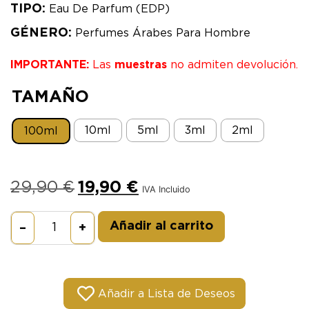
TIPO:
Eau De Parfum (EDP)
GÉNERO:
Perfumes Árabes Para Hombre
IMPORTANTE:
Las
muestras
no admiten devolución.
TAMAÑO
10ml
5ml
3ml
2ml
100ml
29,90
€
19,90
€
IVA Incluido
Alternative:
Añadir al carrito
–
+
Añadir a Lista de Deseos