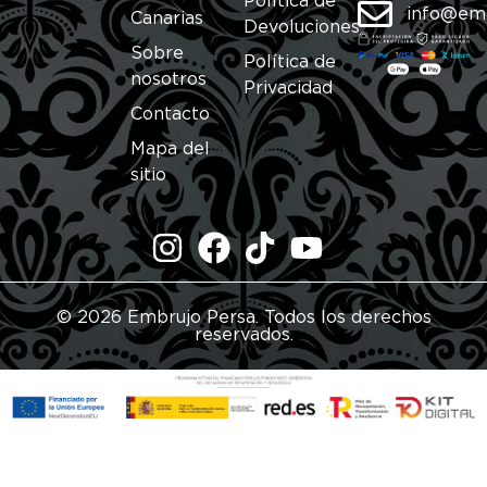
Política de
info@em
Canarias
Devoluciones
Sobre
Política de
nosotros
Privacidad
Contacto
Mapa del
sitio
© 2026 Embrujo Persa. Todos los derechos
reservados.