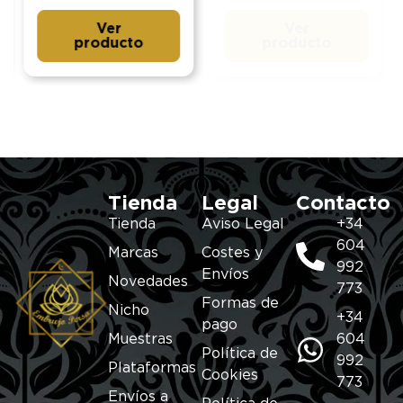
Ver
Ver
producto
producto
Tienda
Legal
Contacto
Tienda
Aviso Legal
+34
604
Marcas
Costes y
992
Envíos
Novedades
773
Formas de
Nicho
+34
pago
Muestras
604
Política de
992
Plataformas
Cookies
773
Envíos a