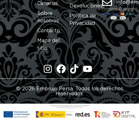
info@em
Canarias
Devoluciones
Sobre
Política de
nosotros
Privacidad
Contacto
Mapa del
sitio
© 2026 Embrujo Persa. Todos los derechos
reservados.