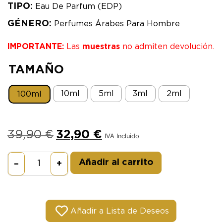
TIPO:
Eau De Parfum (EDP)
GÉNERO:
Perfumes Árabes Para Hombre
IMPORTANTE:
Las
muestras
no admiten devolución.
TAMAÑO
10ml
5ml
3ml
2ml
100ml
39,90
€
32,90
€
IVA Incluido
Alternative:
Añadir al carrito
–
+
Añadir a Lista de Deseos