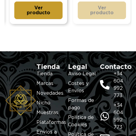
Ver
Ver
producto
producto
Tienda
Legal
Contacto
Tienda
Aviso Legal
+34
604
Marcas
Costes y
992
Envíos
Novedades
773
Formas de
Nicho
+34
pago
Muestras
604
Política de
992
Plataformas
Cookies
773
Envíos a
Política de