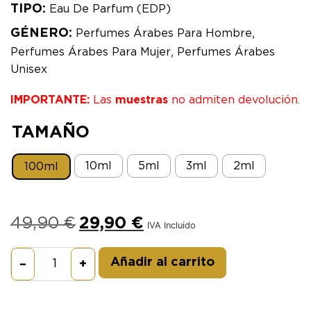
TIPO:
Eau De Parfum (EDP)
,
GÉNERO:
Perfumes Árabes Para Hombre
,
Perfumes Árabes Para Mujer
Perfumes Árabes
Unisex
IMPORTANTE:
Las
muestras
no admiten devolución.
TAMAÑO
10ml
5ml
3ml
2ml
100ml
49,90
€
29,90
€
IVA Incluido
Alternative:
Añadir al carrito
–
+