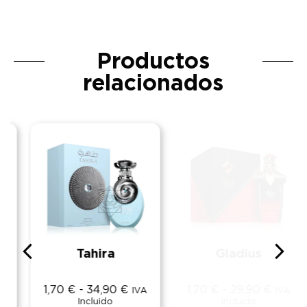
Productos
relacionados
Tahira
Gladius
1,70
€
-
34,90
€
1,70
€
-
29,90
€
IVA
IVA
Incluido
Incluido