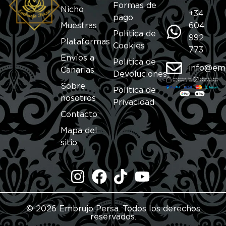
Formas de
Nicho
+34
pago
Muestras
604
Política de
992
Plataformas
Cookies
773
Envíos a
Política de
info@em
Canarias
Devoluciones
Sobre
Política de
nosotros
Privacidad
Contacto
Mapa del
sitio
© 2026 Embrujo Persa. Todos los derechos
reservados.