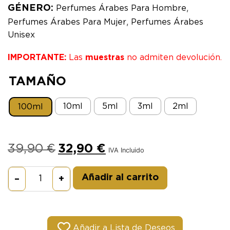
,
GÉNERO:
Perfumes Árabes Para Hombre
,
Perfumes Árabes Para Mujer
Perfumes Árabes
Unisex
IMPORTANTE:
Las
muestras
no admiten devolución.
TAMAÑO
10ml
5ml
3ml
2ml
100ml
39,90
€
32,90
€
IVA Incluido
Alternative:
Añadir al carrito
–
+
Añadir a Lista de Deseos