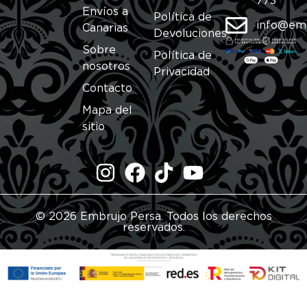
773
Envíos a
Política de
info@em
Canarias
Devoluciones
Sobre
Política de
nosotros
Privacidad
Contacto
Mapa del
sitio
© 2026 Embrujo Persa. Todos los derechos
reservados.