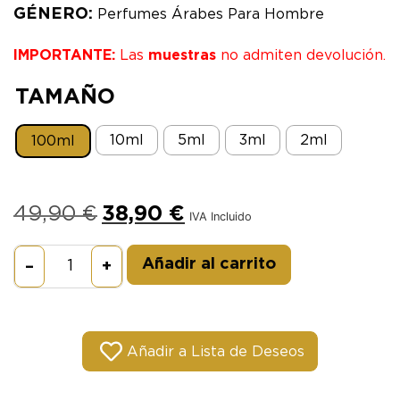
GÉNERO:
Perfumes Árabes Para Hombre
IMPORTANTE:
Las
muestras
no admiten devolución.
TAMAÑO
10ml
5ml
3ml
2ml
100ml
49,90
€
38,90
€
IVA Incluido
Alternative:
Añadir al carrito
–
+
Añadir a Lista de Deseos