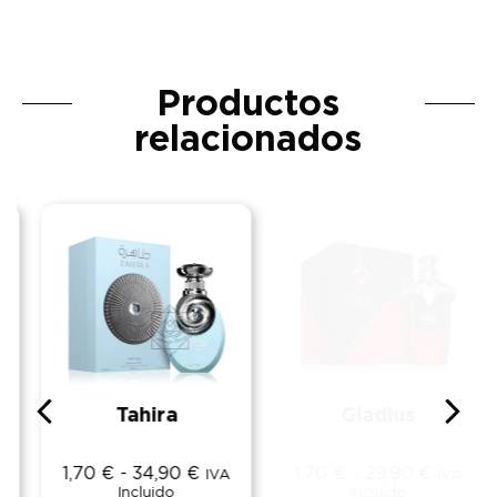
Productos
relacionados
Tahira
Gladius
1,70
€
-
34,90
€
1,70
€
-
29,90
€
IVA
IVA
Incluido
Incluido